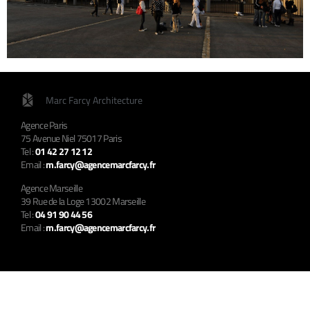
Marc Farcy Architecture
Agence Paris
75 Avenue Niel 75017 Paris
Tel :
01 42 27 12 12
Email :
m.farcy@agencemarcfarcy.fr
Agence Marseille
39 Rue de la Loge 13002 Marseille
Tel :
04 91 90 44 56
Email :
m.farcy@agencemarcfarcy.fr