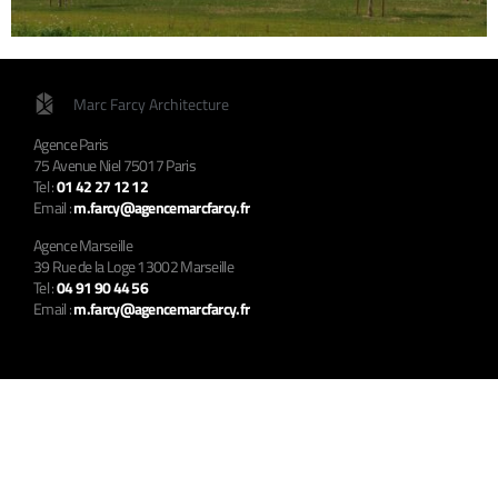
Marc Farcy Architecture
Agence Paris
75 Avenue Niel 75017 Paris
Tel :
01 42 27 12 12
Email :
m.farcy@agencemarcfarcy.fr
Agence Marseille
39 Rue de la Loge 13002 Marseille
Tel :
04 91 90 44 56
Email :
m.farcy@agencemarcfarcy.fr