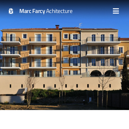
Marc Farcy
Achitecture
Construction de 37 logements
Lambesc (13)