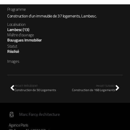
Programme
Construction d’un immeuble de 37 logements, Lambesc.
Localisation
Lambesc (13)
Maître d'ouvrage
Bouygues Immobilier
Statut
Réalisé
Images
PROJET PRÉCÉDENT
PROJET SUIVANT
Construction de 50 Logements
Construction de 168 Logements
Marc Farcy Architecture
Agence Paris