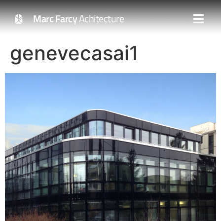
Marc Farcy
Achitecture
genevecasai1