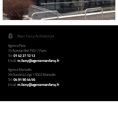
Marc Farcy Architecture
Agence Paris
75 Avenue Niel 75017 Paris
Tel :
01 42 27 12 12
Email :
m.farcy@agencemarcfarcy.fr
Agence Marseille
39 Rue de la Loge 13002 Marseille
Tel :
04 91 90 44 56
Email :
m.farcy@agencemarcfarcy.fr