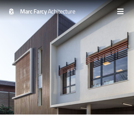
Marc Farcy
Achitecture
Construction de l’école Joliot-Curie
Le Plessis-Robinson (92)