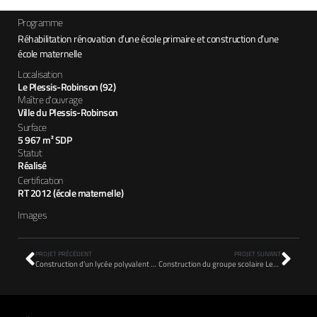
Programme
Réhabilitation rénovation dʼune école primaire et construction dʼune
école maternelle
Localisation
Le Plessis-Robinson (92)
Maître d'ouvrage
Ville du Plessis-Robinson
Surface
5 967 m² SDP
Statut
Réalisé
Certification
RT 2012 (école maternelle)
Images
PROJET PRÉCÉDENT
PROJET SUIVANT
Construction d’un lycée polyvalent professionnel
Construction du groupe scolaire Les Canaux