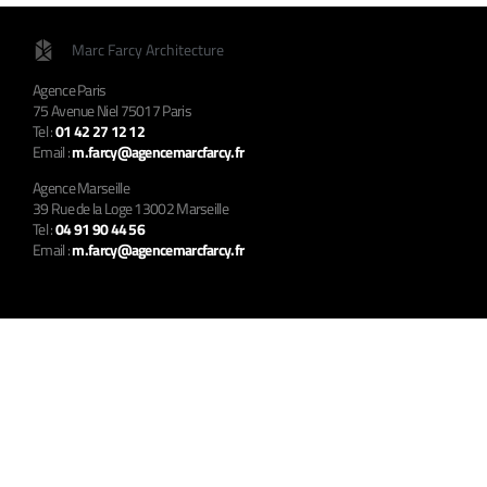
Marc Farcy Architecture
Agence Paris
75 Avenue Niel 75017 Paris
Tel :
01 42 27 12 12
Email :
m.farcy@agencemarcfarcy.fr
Agence Marseille
39 Rue de la Loge 13002 Marseille
Tel :
04 91 90 44 56
Email :
m.farcy@agencemarcfarcy.fr