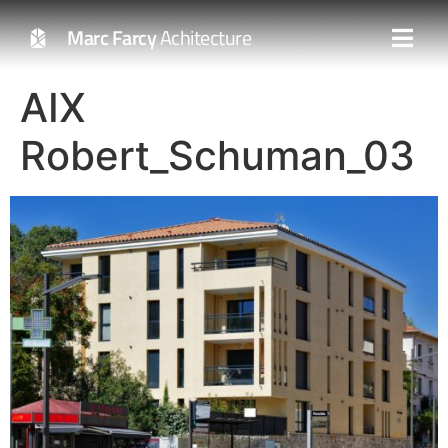
Marc Farcy
Achitecture
AIX
Robert_Schuman_03