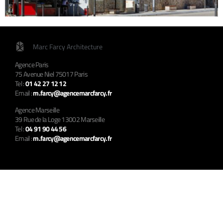
Marc Farcy Architecture
Agence Paris
75 Avenue Niel 75017 Paris
Tel :
01 42 27 12 12
Email :
m.farcy@agencemarcfarcy.fr
Agence Marseille
39 Rue de la Loge 13002 Marseille
Tel :
04 91 90 44 56
Email :
m.farcy@agencemarcfarcy.fr