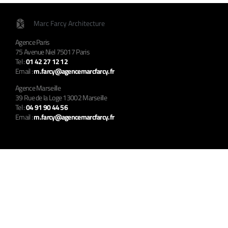
Marc Farcy Architecture
Agence Paris
75 Avenue Niel 75017 Paris
Tel :
01 42 27 12 12
Email :
m.farcy@agencemarcfarcy.fr
Agence Marseille
39 Rue de la Loge 13002 Marseille
Tel :
04 91 90 44 56
Email :
m.farcy@agencemarcfarcy.fr