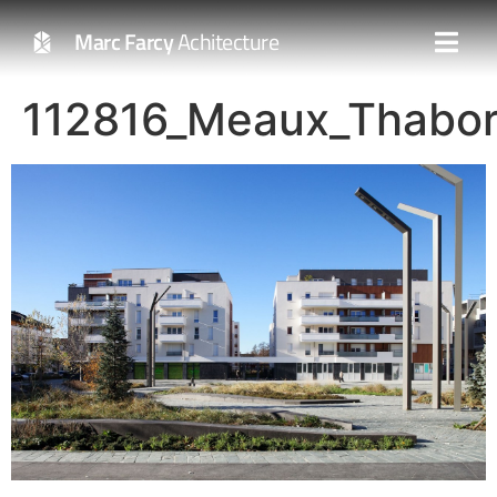
Marc Farcy
Achitecture
112816_Meaux_Thabo