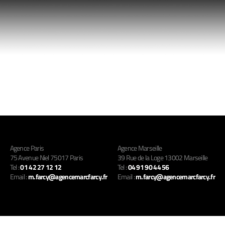
Agence Paris
Agence Marseille
75 Avenue Niel 75017 Paris
39 Rue de la Loge 13002 Marseille
Tel :
01 42 27 12 12
Tel :
04 91 90 44 56
Email :
m.farcy@agencemarcfarcy.fr
Email :
m.farcy@agencemarcfarcy.fr