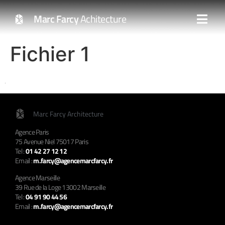
Marc Farcy
Achitecture
Fichier 1
Marc Farcy Architecture
Agence Paris
75 Avenue Niel 75017 Paris
Tel :
01 42 27 12 12
Email :
m.farcy@agencemarcfarcy.fr
Agence Marseille
39 Rue de la Loge 13002 Marseille
Tel :
04 91 90 44 56
Email :
m.farcy@agencemarcfarcy.fr